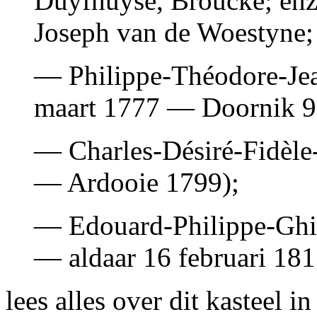
Duyfhuyse, Broucke; enz
Joseph van de Woestyne;
— Philippe-Théodore-Jea
maart 1777 — Doornik 9 
— Charles-Désiré-Fidèle-
— Ardooie 1799);
— Edouard-Philippe-Ghis
— aldaar 16 februari 18
lees alles over dit kasteel i