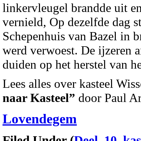
linkervleugel brandde uit 
vernield, Op dezelfde dag s
Schepenhuis van Bazel in br
werd verwoest. De ijzeren a
duiden op het herstel van h
Lees alles over kasteel Wis
naar Kasteel”
door Paul A
Lovendegem
Filed Under
(
Deel_10
,
kas