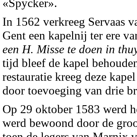
«Spycker».
In 1562 verkreeg Servaas v
Gent een kapelnij ter ere va
een H. Misse te doen in thu
tijd bleef de kapel behouden
restauratie kreeg deze kapel 
door toevoeging van drie b
Op 29 oktober 1583 werd he
werd bewoond door de groo
toen de legers van Marnix 