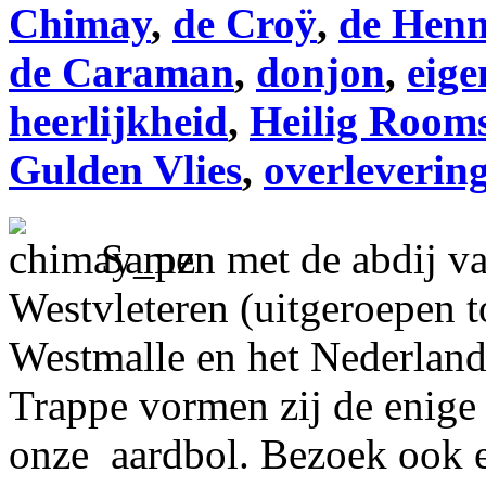
Chimay
,
de Croÿ
,
de Henn
de Caraman
,
donjon
,
eige
heerlijkheid
,
Heilig Rooms
Gulden Vlies
,
overleverin
Samen met de abdij va
Westvleteren (uitgeroepen to
Westmalle en het Nederlan
Trappe vormen zij de enige 
onze aardbol. Bezoek ook 