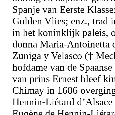
Spanje van Eerste Klasse;
Gulden Vlies; enz., trad 
in het koninklijk paleis
donna Maria-Antoinetta 
Zuniga y Velasco († Mec
hofdame van de Spaanse 
van prins Ernest bleef k
Chimay in 1686 overging 
Hennin-Liétard d’Alsace 
Eugène de Hennin-Liétar