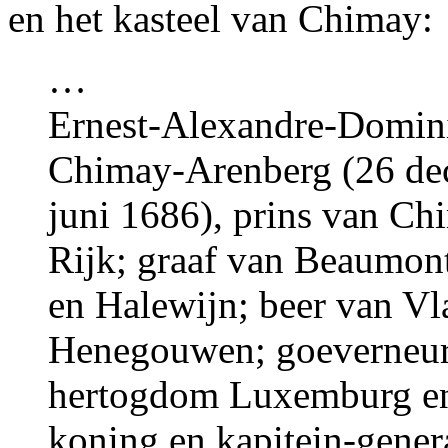
en het kasteel van Chimay:
…
Ernest-Alexandre-Domini
Chimay-Arenberg (26 d
juni 1686), prins van Ch
Rijk; graaf van Beaumon
en Halewijn; beer van Vl
Henegouwen; goeverneur 
hertogdom Luxemburg en 
koning en kapitein-gener