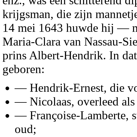
enz., was een schitterend d
krijgsman, die zijn mannetj
14 mei 1643 huwde hij — m
Maria-Clara van Nassau-Sie
prins Albert-Hendrik. In da
geboren:
— Hendrik-Ernest, die vo
— Nicolaas, overleed als
— Françoise-Lamberte, st
oud;