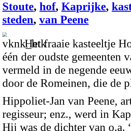
Stoute
,
hof
,
Kaprijke
,
kast
steden
,
van Peene
Het fraaie kasteeltje Ho
één der oudste gemeenten v
vermeld in de negende eeuw
door de Romeinen, die de 
Hippoliet-Jan van Peene, ar
regisseur; enz., werd in Ka
Hij was de dichter van o.a