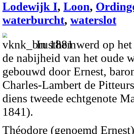
Lodewijk I
,
Loon
,
Ording
waterburcht
,
waterslot
In 1881 werd op het
de nabijheid van het oude w
gebouwd door Ernest, baron
Charles-Lambert de Pitteur
diens tweede echtgenote Ma
1841).
Théodore (genoemd Ernest)