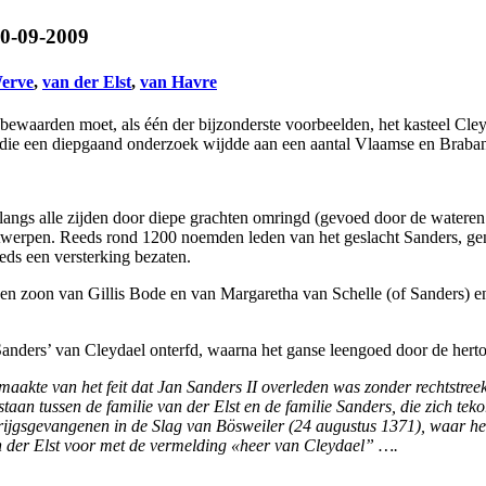
0-09-2009
erve
,
van der Elst
,
van Havre
 bewaarden moet, als één der bijzonderste voorbeelden, het kasteel Cl
, die een diepgaand onderzoek wijdde aan een aantal Vlaamse en Braban
 langs alle zijden door diepe grachten omringd (gevoed door de wateren
werpen. Reeds rond 1200 noemden leden van het geslacht Sanders, ge
eds een versterking bezaten.
 zoon van Gillis Bode en van Margaretha van Schelle (of Sanders) en 
anders’ van Cleydael onterfd, waarna het ganse leengoed door de hert
maakte van het feit dat Jan Sanders II overleden was zonder rechtstr
taan tussen de familie van der Elst en de familie Sanders, die zich tek
rijgsgevangenen in de Slag van Bösweiler (24 augustus 1371), waar he
an der Elst voor met de vermelding «heer van Cleydael” ….