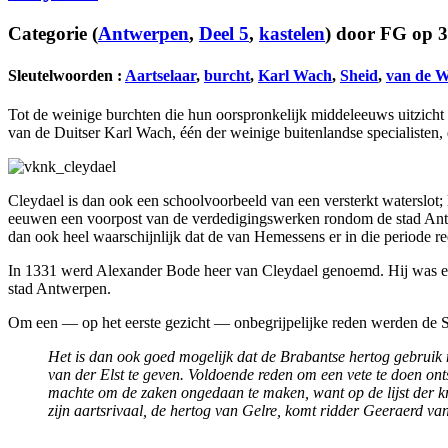
Categorie
(
Antwerpen
,
Deel 5
,
kastelen
)
door
FG op 3
Sleutelwoorden :
Aartselaar
,
burcht
,
Karl Wach
,
Sheid
,
van de W
Tot de weinige burchten die hun oorspronkelijk middeleeuws uitzicht
van de Duitser Karl Wach, één der weinige buitenlandse specialisten
Cleydael is dan ook een schoolvoorbeeld van een versterkt waterslot;
eeuwen een voorpost van de verdedigingswerken rondom de stad Ant
dan ook heel waarschijnlijk dat de van Hemessens er in die periode re
In 1331 werd Alexander Bode heer van Cleydael genoemd. Hij was een
stad Antwerpen.
Om een — op het eerste gezicht — onbegrijpelijke reden werden de S
Het is dan ook goed mogelijk dat de Brabantse hertog gebruik 
van der Elst te geven. Voldoende reden om een vete te doen onts
machte om de zaken ongedaan te maken, want op de lijst der k
zijn aartsrivaal, de hertog van Gelre, komt ridder Geeraerd v
…