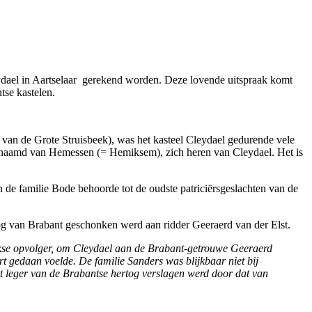
eydael in Aartselaar gerekend worden. Deze lovende uitspraak komt
tse kastelen.
 van de Grote Struisbeek), was het kasteel Cleydael gedurende vele
naamd van Hemessen (= Hemiksem), zich heren van Cleydael. Het is
de familie Bode behoorde tot de oudste patriciërsgeslachten van de
og van Brabant geschonken werd aan ridder Geeraerd van der Elst.
eekse opvolger, om Cleydael aan de Brabant-getrouwe Geeraerd
ort gedaan voelde. De familie Sanders was blijkbaar niet bij
t leger van de Brabantse hertog verslagen werd door dat van